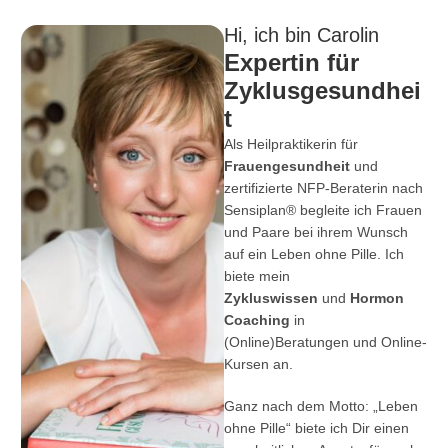
Hi, ich bin Carolin
Expertin für
Zyklusgesundhei
t
Als Heilpraktikerin für
Frauengesundheit
und
zertifizierte NFP-Beraterin nach
Sensiplan®
begleite ich Frauen
und Paare bei ihrem Wunsch
auf ein Leben ohne Pille. Ich
biete mein
Zykluswissen
und
Hormon
Coaching
in
(Online)
Beratungen
und
Online-
Kursen
an.
Ganz nach dem Motto: „Leben
ohne Pille“ biete ich Dir einen